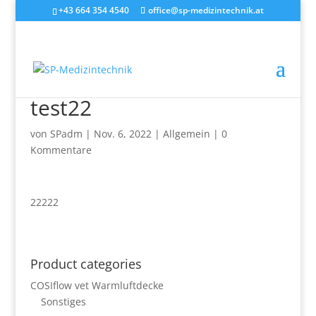
+43 664 354 4540
office@sp-medizintechnik.at
test22
von
SPadm
|
Nov. 6, 2022
|
Allgemein
|
0
Kommentare
22222
Product categories
COSIflow vet Warmluftdecke
Sonstiges