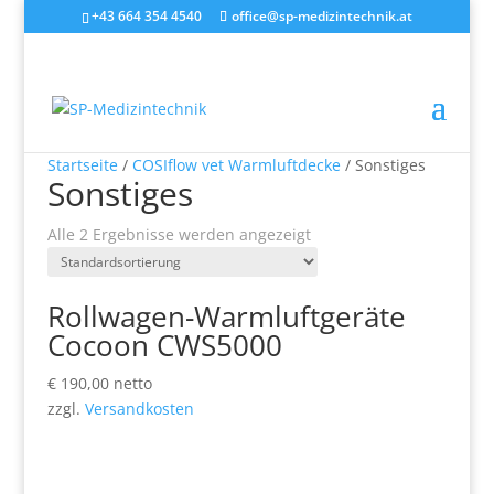
+43 664 354 4540
office@sp-medizintechnik.at
Startseite
/
COSIflow vet Warmluftdecke
/ Sonstiges
Sonstiges
Alle 2 Ergebnisse werden angezeigt
Rollwagen-Warmluftgeräte
Cocoon CWS5000
€
190,00
netto
zzgl.
Versandkosten