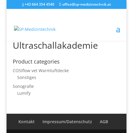
+43 664 354 4540
office@sp-medizintechnik.at
Ultraschallakademie
Product categories
COSIflow vet Warmluftdecke
Sonstiges
Sonografie
Lumify
Kontakt
Impressum/Datenschutz
AGB